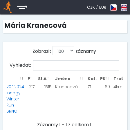
CZK /
EUR
Mária Kranecová
Zobrazit
záznamy
Vyhledat:
P
St.č.
Jméno
Kat.
PK
Trať
20.1.2024
217
1515
Kranecová Mária
Z1
60
4km
innogy
Winter
Run
BRNO
Záznamy 1 - 1 z celkem 1