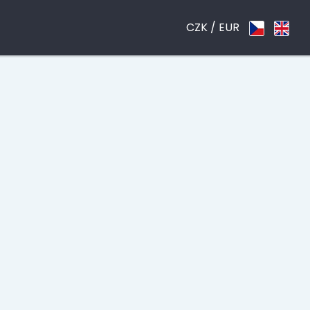
CZK /
EUR