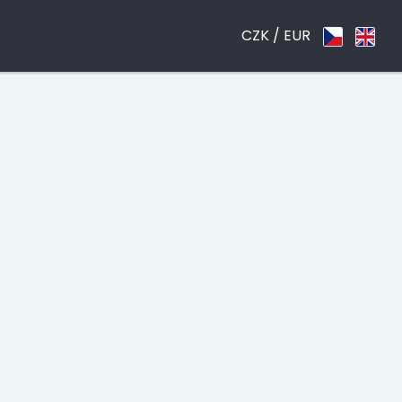
CZK /
EUR