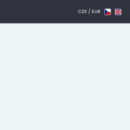
CZK /
EUR