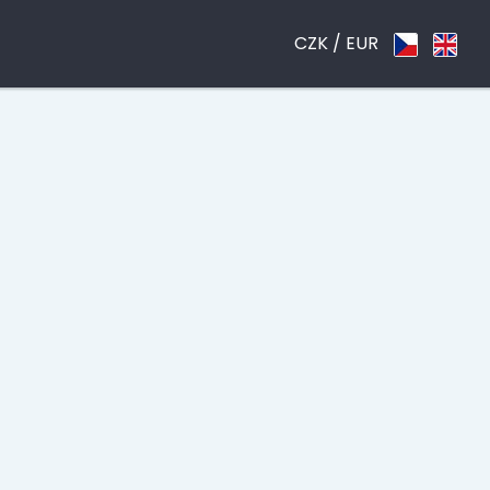
CZK /
EUR