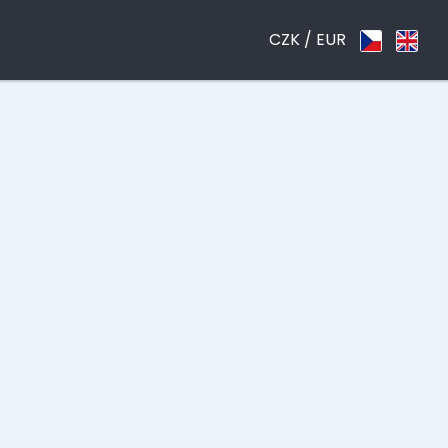
CZK /
EUR