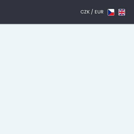
CZK /
EUR