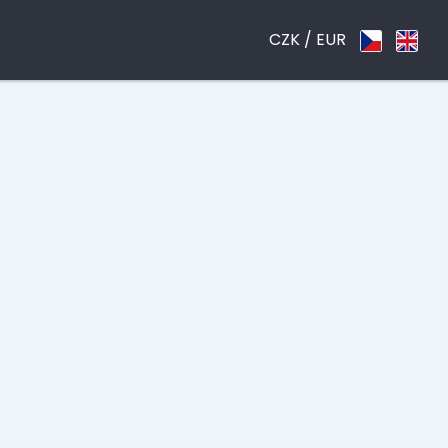
CZK /
EUR