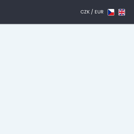
CZK /
EUR