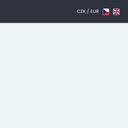
CZK /
EUR