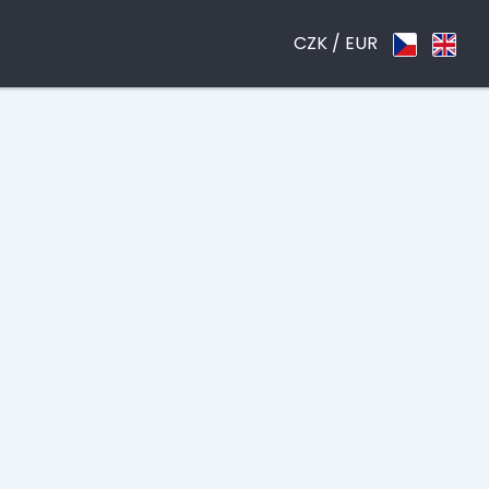
CZK /
EUR