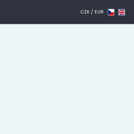
CZK /
EUR